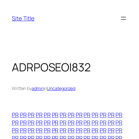
Skip
to
Site Title
content
ADRPOSEOI832
Written by
admin
in
Uncategorized
PR
PR
PR
PR
PR
PR
PR
PR
PR
PR
PR
PR
PR
PR
PR
PR
PR
PR
PR
PR
PR
PR
PR
PR
PR
PR
PR
PR
PR
PR
PR
PR
PR
PR
PR
PR
PR
PR
PR
PR
PR
PR
PR
PR
PR
PR
PR
PR
PR
PR
PR
PR
PR
PR
PR
PR