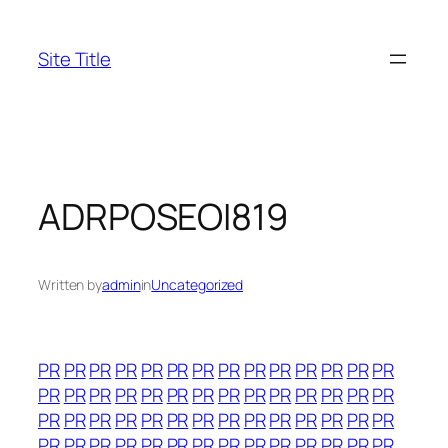
Skip
to
Site Title
content
ADRPOSEOI819
Written by
admin
in
Uncategorized
PR
PR
PR
PR
PR
PR
PR
PR
PR
PR
PR
PR
PR
PR
PR
PR
PR
PR
PR
PR
PR
PR
PR
PR
PR
PR
PR
PR
PR
PR
PR
PR
PR
PR
PR
PR
PR
PR
PR
PR
PR
PR
PR
PR
PR
PR
PR
PR
PR
PR
PR
PR
PR
PR
PR
PR