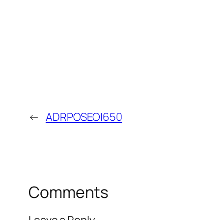
←
ADRPOSEOI650
Comments
Leave a Reply